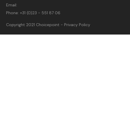
Email:
Phone:
+31 (0)23 - 551 87 06
Copyright 2021
Choicepoint
-
Privacy Policy